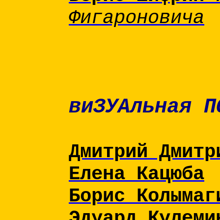
Фигароновича
виЗУАльная П
Дмитрий Дмитр
Елена Кацюба
Борис Колымаг
Эдуард Кулеми