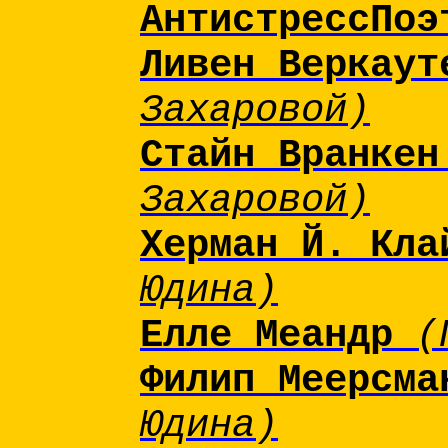
АнтистрессПоэ
Ливен Веркау
Захаровой)
Стайн Вранке
Захаровой)
Херман Й. Кл
Юдина)
Елле Меандр
(
Филип Меерсм
Юдина)