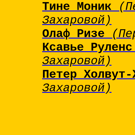
Тине Моник
(П
Захаровой)
Олаф Ризе
(Пе
Ксавье Рулен
Захаровой)
Петер Холвут
Захаровой)