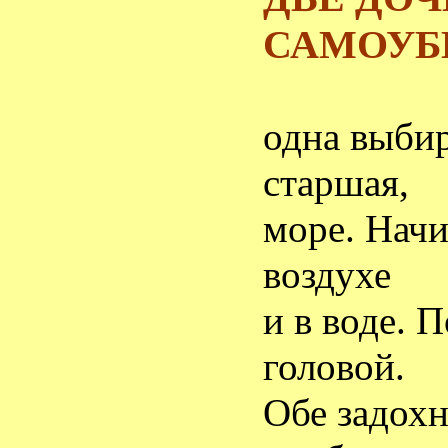
САМОУБ
одна выбир
старшая,
море. Нач
воздухе
и в воде. 
головой.
Обе задохн