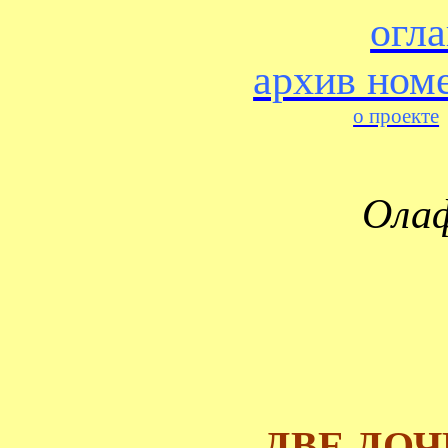
огл
архив ном
о проекте
Ола
ДВЕ ДО