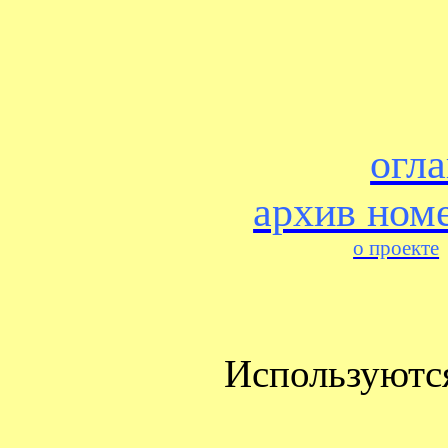
огл
архив ном
о проекте
Используютс