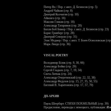
Питер Во / Пер. с англ. Д. Безносов (стр. 5)
Андрей Чайкин (стр. 8)
Дмитрий Колчигин (стр. 10)
Айвенго (стр. 16)
Максим Гликин (стр. 18)
Александр Татаринов (стр. 20)
Билли Боб Бимер / Пер. с англ. Д. Безносов (стр. 23)
Борис Гринберг (стр. 28)
Дмитрий Северов (стр. 31)
Элис Меджер / Пер. с англ. Т. Бонч-Осмоловская (стр
Марк Ляндо (стр. 36)
VISUAL
POETRY
Володимир Б
i
лик (стр. 9, 30, 66)
Александр Бойко (стр. 29)
Сергей Гладких (стр. 7, 19, 34)
Света Литвак (стр. 24)
Александр Очеретянский (стр. 22, 32, 38)
Александр Федулов (стр. 15, 27, 35, 50, 55)
Евгений В. Харитоновъ (стр. 17, 57, 70)
ДП-АРХИВ
Пауль Шеербарт. СТИХИ ПОХМЕЛЬНЫЕ (стр. 39)
Предисловие, переводы с немецкого, публикация:
Ил