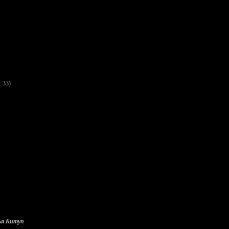
. 33)
ья Китуп