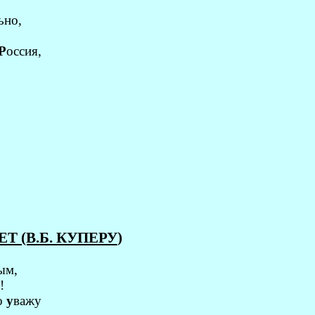
ьно,
Р
оссия,
Т (В.Б. КУПЕРУ
)
ым,
!
о
у
важу