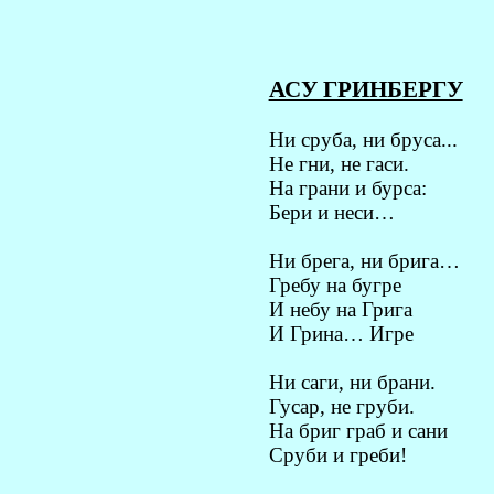
АСУ ГРИНБЕРГУ
Ни сруба, ни бруса...
Не гни, не гаси.
На грани и бурса:
Бери и неси…
Ни брега, ни брига…
Гребу на бугре
И небу на Грига
И Грина… Игре
Ни саги, ни брани.
Гусар, не груби.
На бриг граб и сани
Сруби и греби!