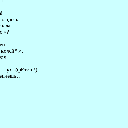
!»
а!
нно
з
десь
г
алла:
с!»?
ей
–
к
олей*!».
юя!
у –
у
х! (
ф
Етиш!),
епчешь…
.