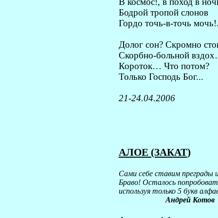
В космос!, в поход в ноч
Бодрой тропой слонов
Гордо точь-в-точь мочь!.
Долог сон? Скромно сто
Скорбно-больной вздо
Короток… Что потом?
Только Господь Бог...
21-24.04.2006
АЛОЕ (ЗАКАТ
)
Сами себе ставим преграды и
Браво! Осталось попробоват
используя только 5 букв алфав
Андрей Котов