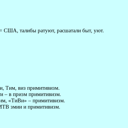
США, талибы ратуют, расшатали быт, уют.
 Тим, виз примитивизм.
– в призм примитивизм.
м, «ТиВи» – примитивизм.
В змии и примитивизм.