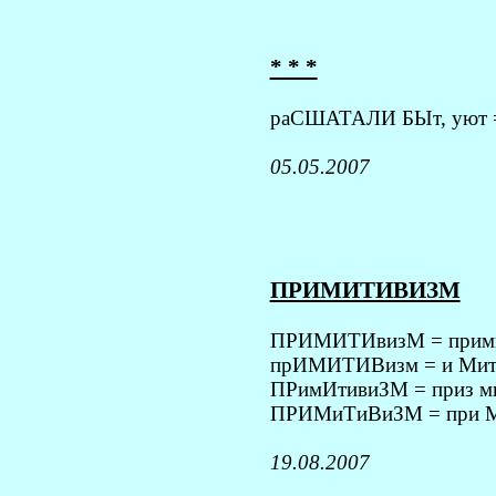
* * *
раСШАТАЛИ БЫт, уют = 
05.05.2007
ПРИМИТИВИЗМ
ПРИМИТИвизМ = прими,
прИМИТИВизм = и Мити 
ПРимИтивиЗМ = приз ми
ПРИМиТиВиЗМ = при МТ
19.08.2007