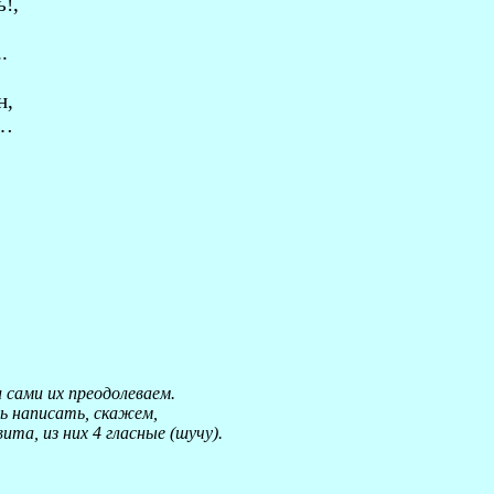
ь!,
.
н,
х…
 сами их преодолеваем.
ь написать, скажем,
ита, из них 4 гласные (шучу).