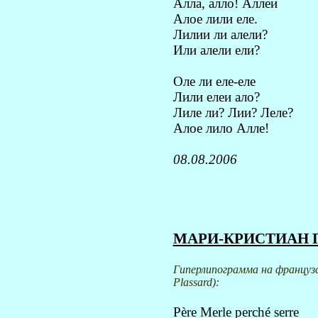
Алла, алло! Аллеи
Алое лили еле.
Лилии ли алели?
Или алели ели?
Оле ли еле-еле
Лили елеи ало?
Лиле ли? Лии? Леле?
Алое лило Алле!
08.08.2006
МАРИ-КРИСТИАН П
Гиперлипограмма на французс
Plassard
):
Père Merle perché serre