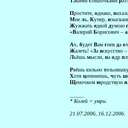
Т
акими
с
тишочками
р
аз
П
ростите,
о
днако,
н
ахал
М
не
л
ь,
К
упер,
и
зыска
Ж
ужжать
е
дкой
д
умою
«
В
алерий
Б
орисович –
а
А
х,
б
удет
В
ам
г
нев
д
а
е
л
Ж
алеть! «
З
а
и
скусство 
Л
ьёшь
м
ысли,
н
а
о
др
п
л
Р
вёшь
с
ильно
т
ельняшк
Х
отя
ц
епенеешь,
ч
уть
ш
Щ
еночком
ю
родствую
я
_____
* Колей = умри.
21.07.2006, 16.12.2006.