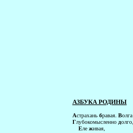
АЗБУКА РОДИНЫ
А
страхань
б
равая.
В
олга
Г
лубокомысленно
д
олго
Е
ле
ж
ивая,