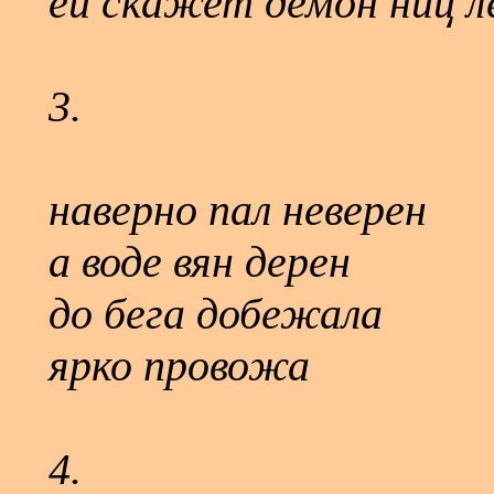
ей скажет демон ниц 
3.
наверно пал неверен
а воде вян дерен
до бега добежала
ярко провожа
4.