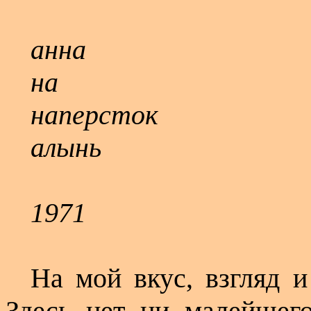
анна
на
наперсток
алынь
1971
На мой вкус, взгляд и
Здесь нет ни малейшего