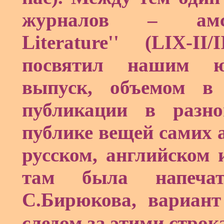
журналов – амст
Literature
'' (
LIX
-
II
/
I
посвятил нашим ю
выпуск, объемом в 
публикации в разно
публике вещей самих а
русском, английском 
там была напечат
С.Бирюкова, вариан
следом за этими стро