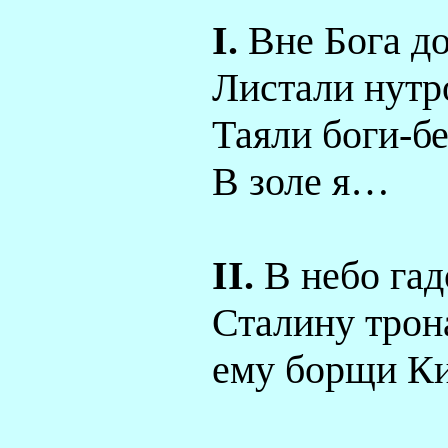
I
.
Вне Бога дос
Листали нутр
Таяли боги-
В золе я…
II
.
В небо гад
Сталину трон
ему борщи Ки