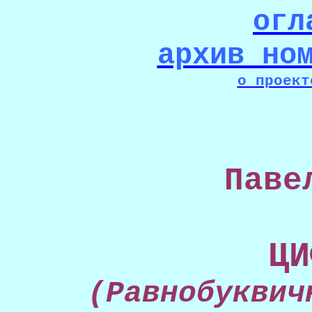
огл
архив но
о проект
Паве
ЦИ
(Равнобуквич