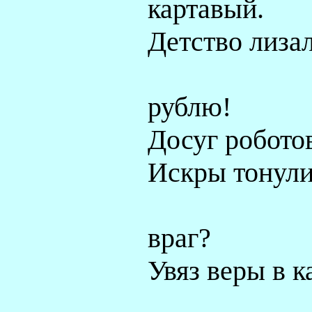
картавый.
Детство лиза
рублю!
Досуг роботов
Искры тонул
враг?
Увяз веры в к