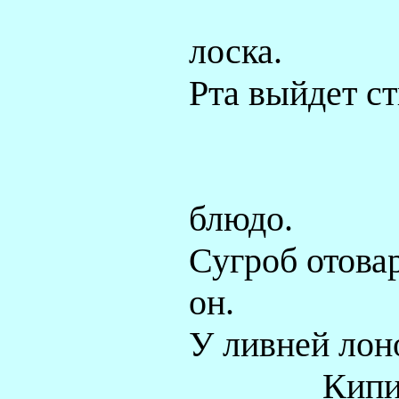
лоска.
Рта выйдет ст
блюдо.
Сугроб отова
он.
У ливней лоно
Кипи