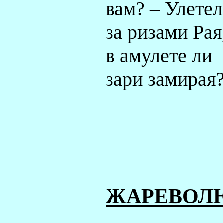
вам? – Улете
за ризами Рая
в амулете ли
зари замирая?
ЖАРЕВОЛ