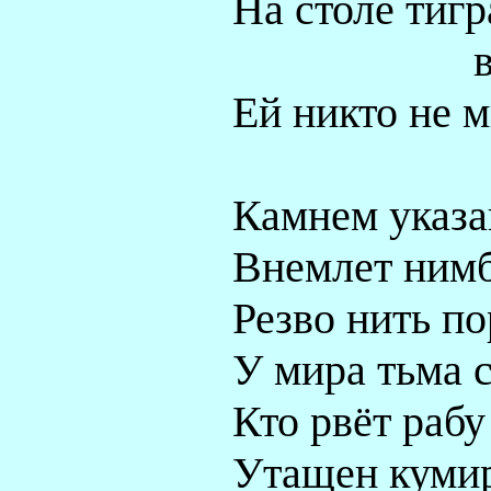
На столе тигр
Ей никто не м
Камнем указа
Внемлет нимб
Резво нить по
У мира тьма с
Кто рвёт рабу
Утащен кумир