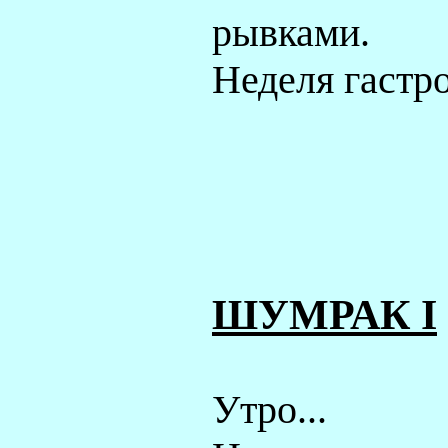
рывками.
Неделя гастр
ШУМРАК
I
Утро...