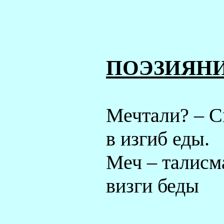
ПОЭЗИЯН
Мечтали? – 
в изгиб еды.
Меч – талисм
визги беды