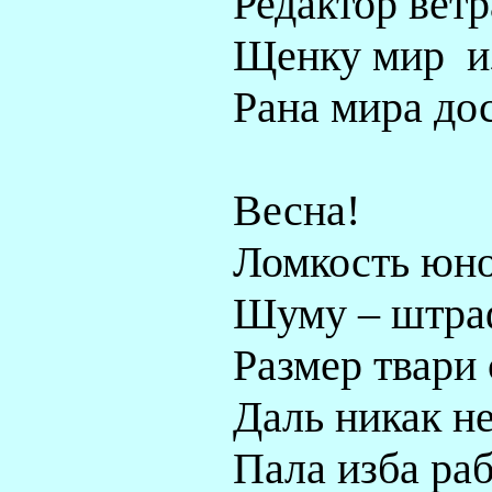
Редактор ветр
Щенку мир
и
Рана мира дос
Весна!
Ломкость юно
Шуму – штра
Размер твари 
Даль никак не
Пала изба раб