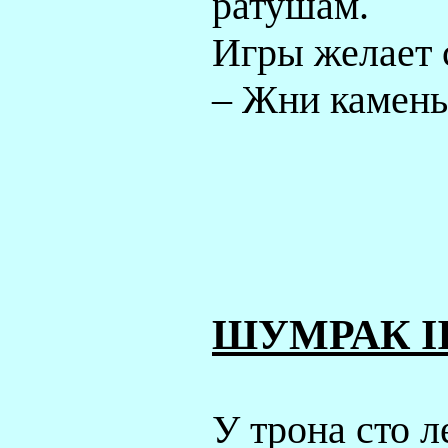
ратушам.
Игры желает 
– Жни камень
ШУМРАК
I
У трона сто л