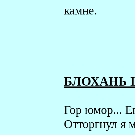
камне.
БЛОХАНЬ
I
Гор юмор... Е
Отторгнул я м