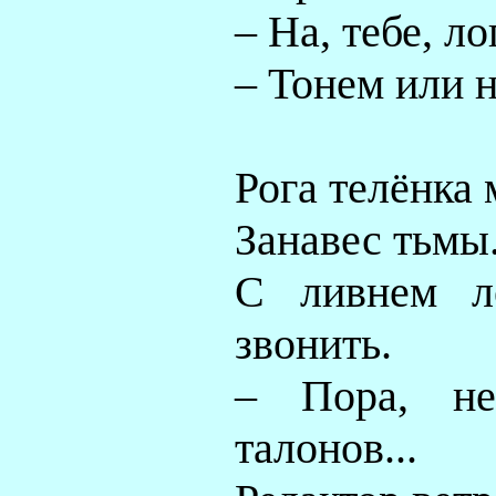
– На, тебе, л
– Тонем или н
Рога телёнка 
Занавес тьмы.
С ливнем л
звонить.
– Пора, не
талонов...