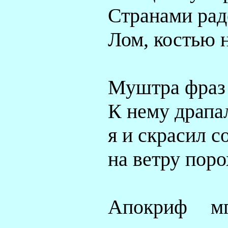
Странами радо
Лом, костью 
Муштра фраз 
К нему драпал
я и скрасил с
на ветру поро
Апокриф м