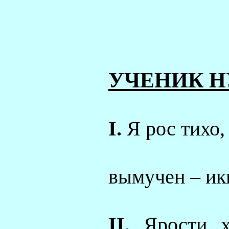
УЧЕНИК Н
I
.
Я рос тихо,
вымучен – ик
II.
Ярости х