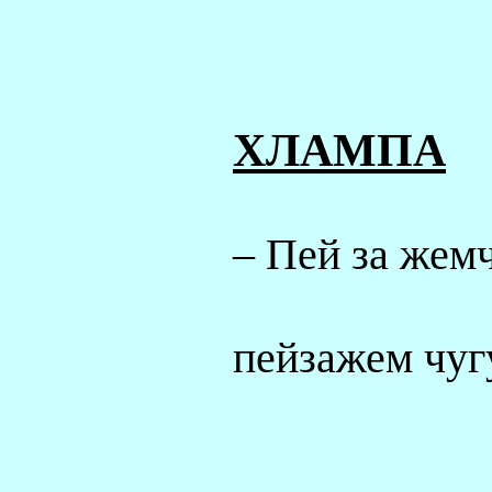
X
ЛАМПА
– Пей за жем
пейзажем чуг