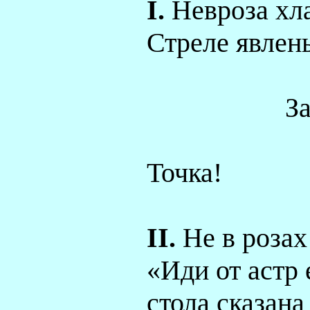
I
.
Невроза хла
Стреле явлень
За
Точка!
II
.
Не в роза
«Иди от астр 
стола сказана