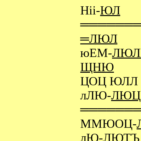
Нii-
ЮЛ
══════
═
ЛЮЛ
юЕМ-
ЛЮ
ЩНЮ
ЦОЦ ЮЛ
лЛЮ-
ЛЮЦ
══════
ММЮОЦ-
лЮ-
ЛЮТ