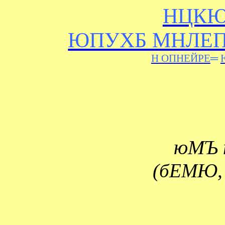
НЦКЮ
ЮПУХБ МНЛЕ
Н ОПНЕЙРЕ
═
юМЪ 
(бЕМЮ,