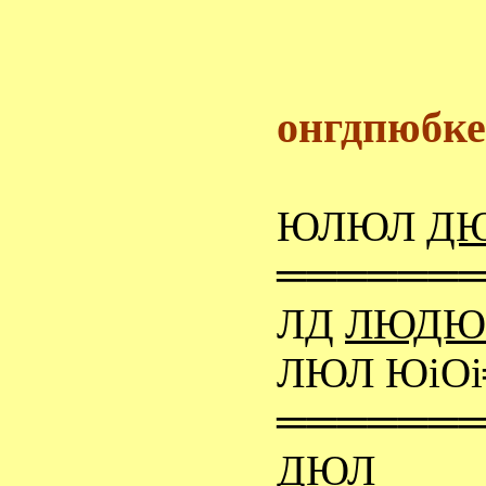
онгдпюбке
ЮЛЮЛ
Д
══════
ЛД
ЛЮДЮ
ЛЮЛ ЮiОi
══════
ДЮЛ