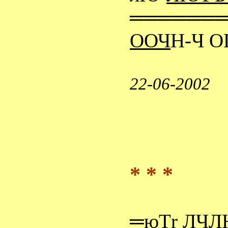
══════
ООЧ
Н-Ч О
22-06-2002
* * *
═
юТr ЛЧ