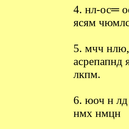
4. нл-ос
═
о
ясям чюмл
5. мчч нлю
асрепапнд 
лкпм.
6. юоч н лд
нмх нмцн