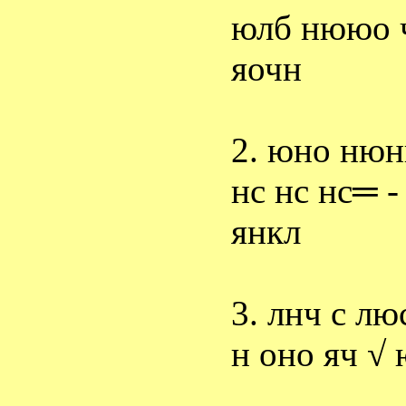
юлб нююо 
яочн
2. юно нюн
нс нс нс
═
янкл
3. лнч с лю
н оно яч √