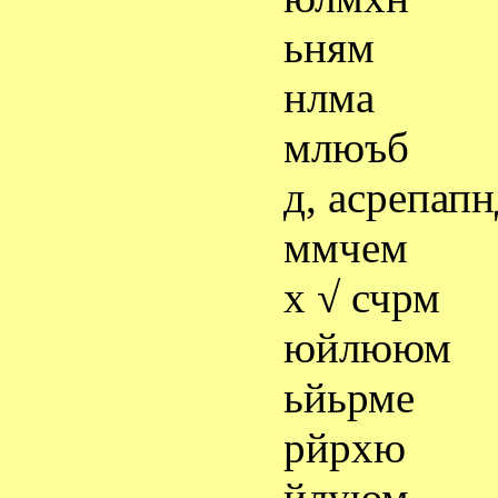
ьням
нлма
млюъб
д, асрепапн
ммчем
х √ счрм
юйлююм
ьйьрме
рйрхю
йлуюм