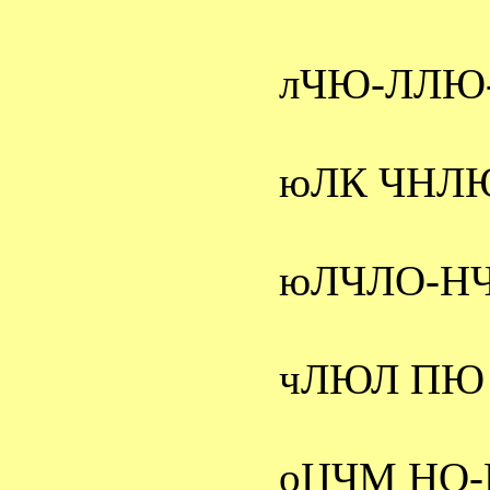
лЧЮ-ЛЛЮ
юЛК ЧНЛ
юЛЧЛО-Н
чЛЮЛ П
оЦЧМ
НО-