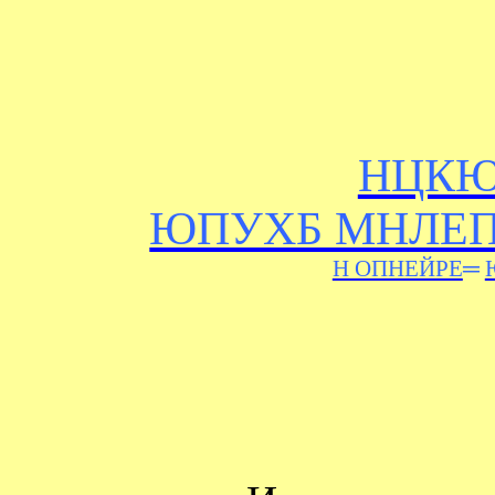
НЦКЮ
ЮПУХБ МНЛЕ
Н ОПНЕЙРЕ
═