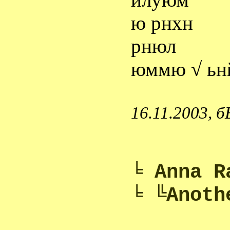
ю рнхн
рнюл
юммю √ ьн
16.11.2003,
╘ Anna R
╘ ╚Anoth