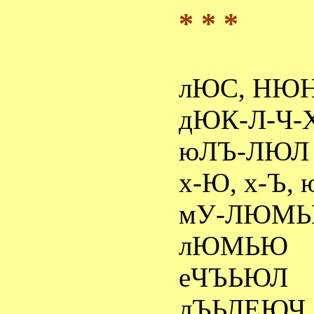
* * *
лЮС, НЮН
дЮК-Л-Ч-
юЛЪ-ЛЮЛ
х-Ю, х-Ъ,
мУ-ЛЮМЬ
лЮМЬЮ
еЧЪЬЮЛ
лЪЬЛЕЮЧ