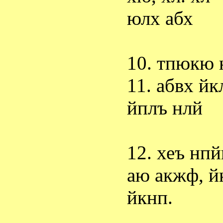
юлх абх
10. тпюкю 
11. абвх й
йплъ нлй
12. хеъ нп
аю акжф, й
йкнп.