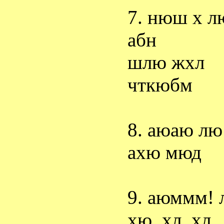
7. нюш х 
абн
шлю жхл
чткюбм
8. аюаю л
ахю мюд
9. аюммм!
хю, хл. хл