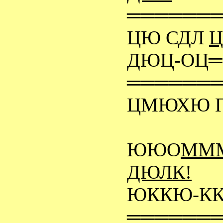
══════
ЦЮ СДЛ
Ц
ДЮЦ-ОЦ
══════
ЦМЮХЮ 
ЮЮО
ММ
ДЮЛК!
ЮККЮ-К
══════