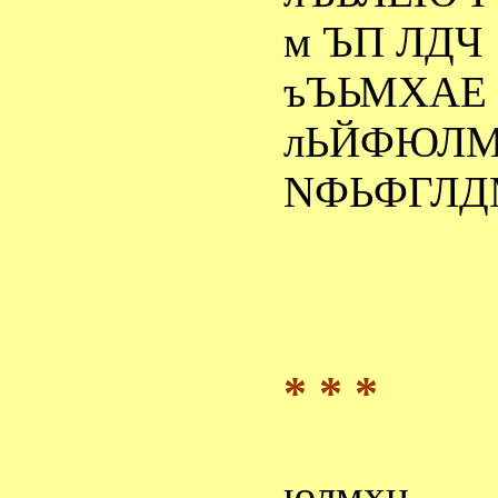
м ЪП ЛДЧ
ъЪЬМХАЕ
лЬЙФЮЛ
N
ФЬФГЛД
* * *
юлмхн