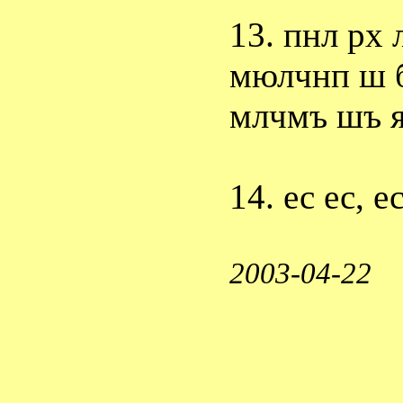
13. пнл рх 
мюлчнп ш 
млчмъ шъ я
14. ес ес, ес
2003-04-22