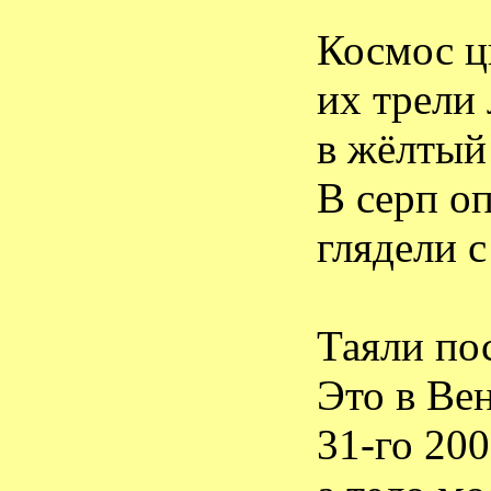
Космос ц
их трели
в жёлтый
В серп о
глядели 
Таяли по
Это в Ве
31-го 200