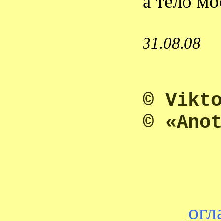
а тело м
31.08.08
© Vikt
© «Ano
огл