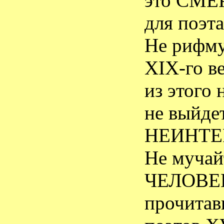
это СМ
для поэта
Не рифму
Х
I
Х-го ве
из этого
не выйдет
НЕИНТЕ
Не мучай
ЧЕЛОВЕ
прочитав