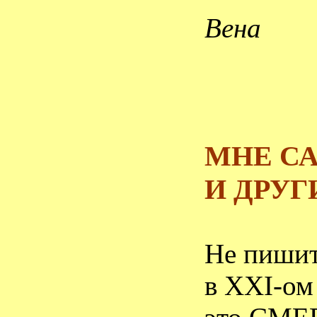
Вена
МНЕ С
И ДРУ
Не пиши
в
XXI
-ом