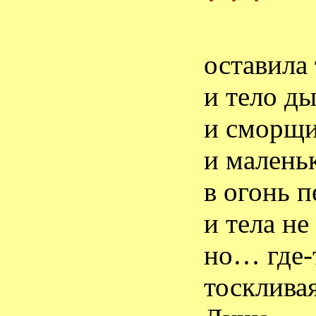
* * *
оставила
и тело д
и сморщи
и малень
в огонь 
и тела не
но… где-
тосклива