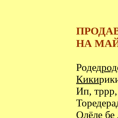
ПРОДА
НА МА
Роде
дрод
Кики
рик
Ип, тррр,
Торедерад
Олёле бе