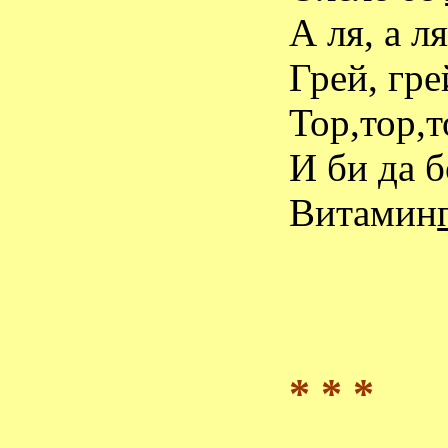
А ля, а л
Грей, гре
Тор,тор,т
И би да 
Витамин
* * *