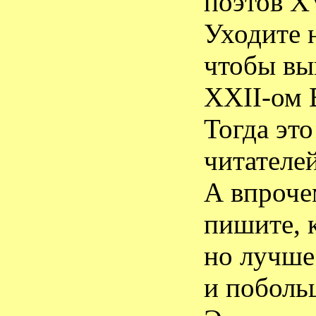
поэтов
X
Уходите 
чтобы вы
ХХ
II
-ом
Тогда это
читателе
А впроче
пишите, 
но лучше
и поболь