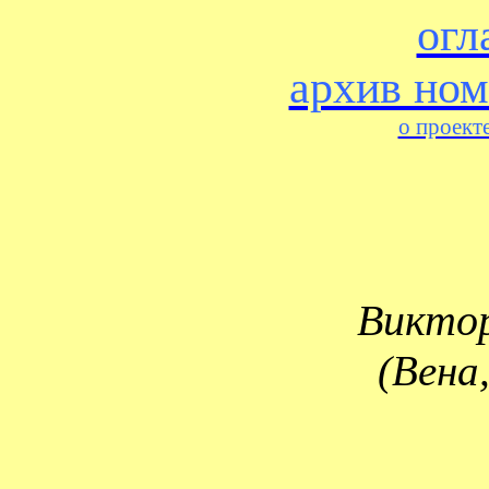
огл
архив ном
о проект
Викто
(Вена