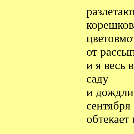
разлетаю
корешков
цветовмо
от рассы
и я весь
саду
и дождли
сентября
обтекает