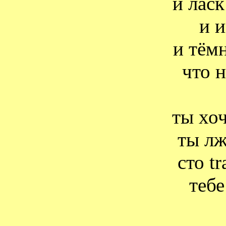
и лас
и и
и тём
что 
ты хо
ты лж
сто
tr
тебе