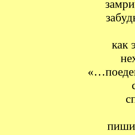
замри
забуд
как 
не
«…поеде
с
пиши