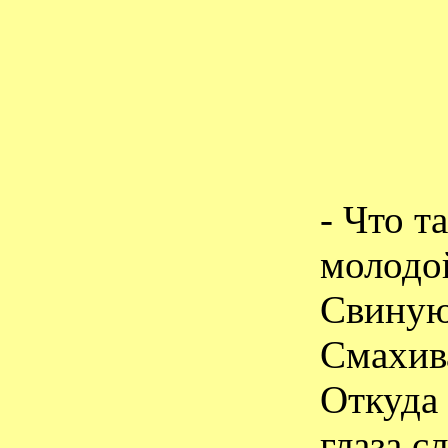
- Что т
молодо
Свиную
Смахив
Откуда
глаза с