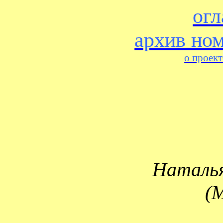
огл
архив но
о проект
Наталь
(