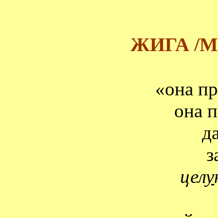
ЖИГА /
«она п
она 
д
з
цел
у