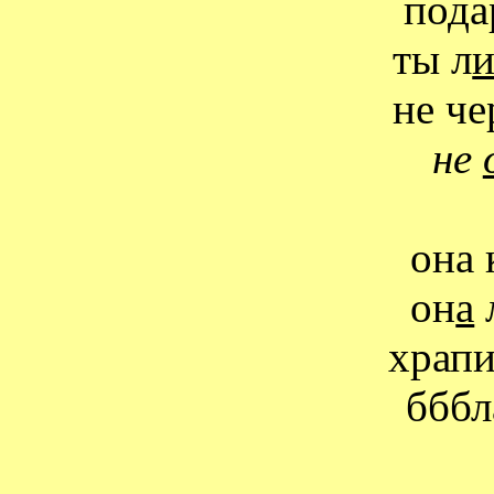
пода
ты л
не че
не
она
он
а
храпи
бббл