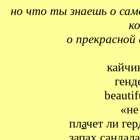
но что ты знаешь о сам
ко
о прекрасной
кайчи
генд
beauti
«
не
пл
а
чет ли гер
запах сандала