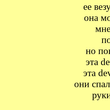
ее вез
она м
мн
п
но по
эта
d
эта
de
они спал
рук