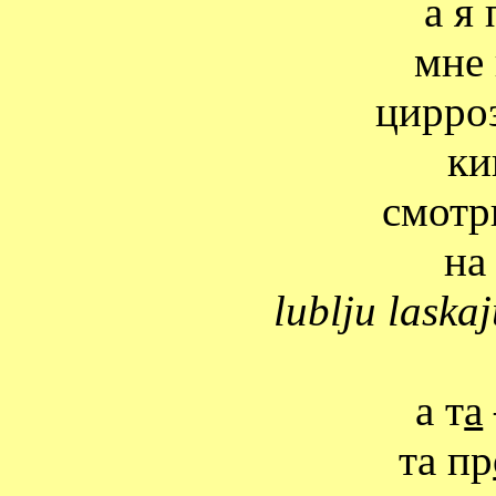
а я
мне 
цирро
ки
смотр
на
lublju
laskaj
а т
а
та пр