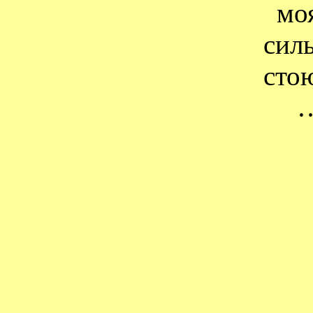
мо
сил
сто
…