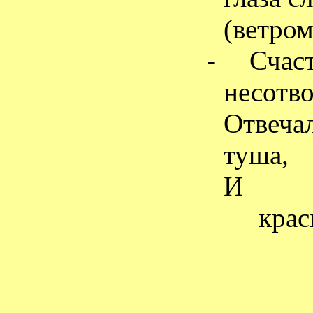
(ветром
-
Счас
несотво
Отвеча
туша,
И
кра