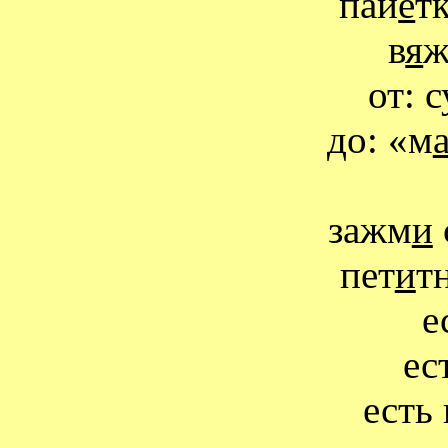
пай
е
т
в
я
ж
от: с
до: «м
зажм
и
пет
и
т
е
ес
есть 