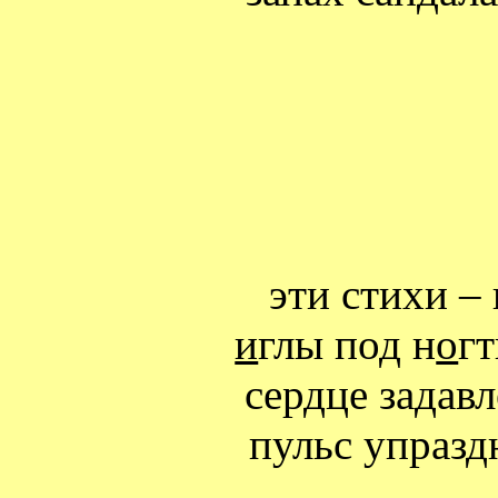
эти стихи – 
и
глы под н
о
гт
сердце задавл
пульс упразд