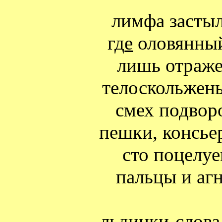
лимфа засты
гд
е
оловянный
лишь отражен
телоскольжень
смех подворо
пешки, консье
сто поцелуев
пальцы и аг
льдинки-слова 