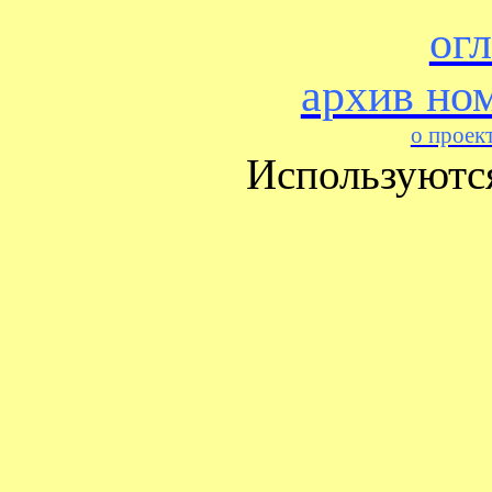
ог
архив но
о проек
Используютс