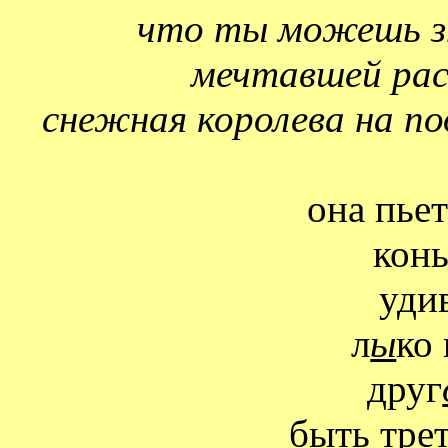
что ты можешь зн
мечтавшей рас
снежная королева на по
она пьет
конь
уди
л
ы
ко
друг
быть трет