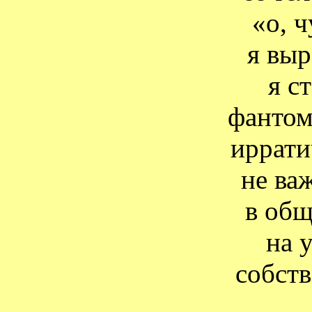
«о, ч
я выр
я с
фантом
иррати
не ва
в об
на 
собст