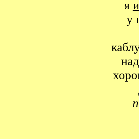
я
у 
кабл
над
хоро