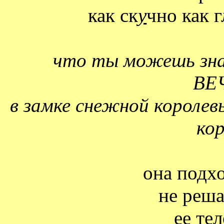
как ск
у
чно как г
что ты можешь знат
ВЕ
в замке снежной королев
кор
она подхо
не реша
ее те