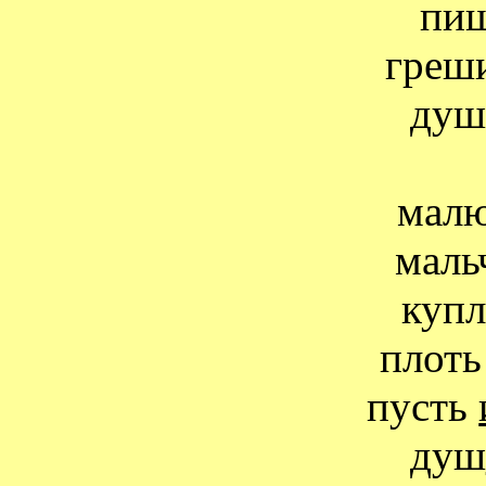
пиш
греш
душ
малю
маль
купл
плоть
пусть
душ