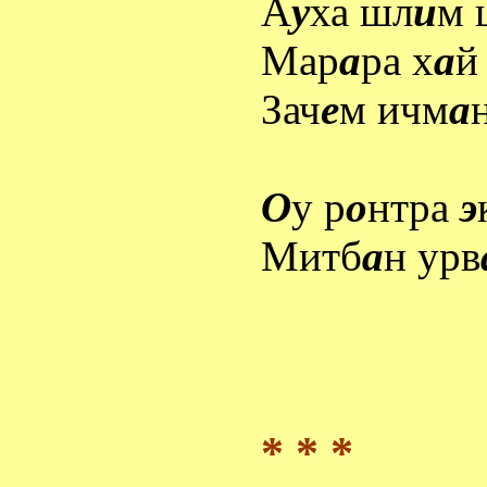
А
у
ха шл
и
м 
Мар
а
ра х
а
й
Зач
е
м ичм
а
О
у р
о
нтра
э
Митб
а
н урв
* * *