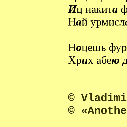
И
ц накит
а
ф
Н
а
й урмисл
Н
о
цешь фур
Хр
и
х абе
ю
д
© Vladimi
© «Anothe