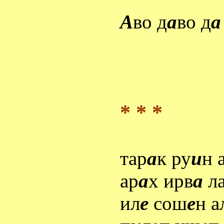
А
во д
а
во д
а
* * *
тар
а
к ру
и
н 
ар
а
х ирв
а
л
ил
е
сош
е
н а