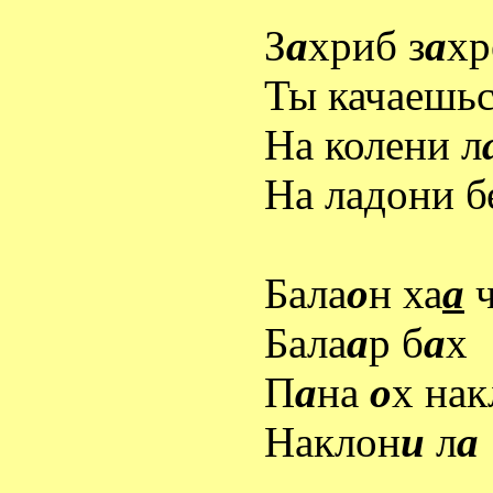
З
а
хриб з
а
хр
Ты качаешьс
На колени л
На ладони б
Бала
о
н ха
а
ч
Бала
а
р б
а
х
П
а
на
о
х нак
Наклон
и
л
а