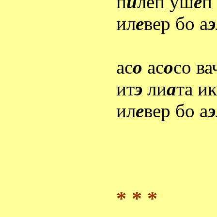
п
и
леп уш
е
п
ил
е
вер бо а
э
ас
о
ас
о
со ва
ит
э
ли
а
та ик
ил
е
вер бо а
э
* * *