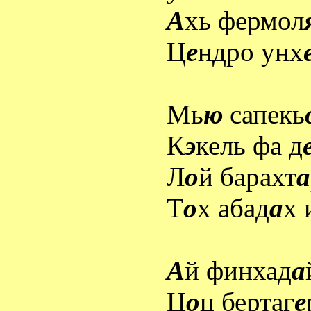
А
хь фермол
Ц
е
ндро унх
Мь
ю
сапекь
К
э
кель фа д
Л
о
й барахт
а
Т
о
х абад
а
х 
А
й финхад
а
Ц
о
ц бертаг
е