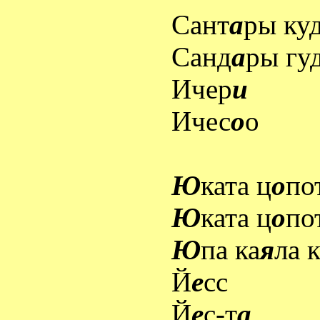
Сант
а
ры ку
Санд
а
ры гу
Ичер
и
Ичес
о
о
Ю
ката ц
о
по
Ю
ката ц
о
по
Ю
па ка
я
ла 
Й
е
сс
Й
е
с-т
а