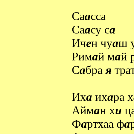
Са
а
сса
Са
а
су с
а
Ич
е
н чу
а
ш 
Рим
а
й м
а
й 
С
а
бра
я
тра
Их
а
их
а
ра х
Айм
а
н х
и
ц
Ф
а
ртхаа ф
а