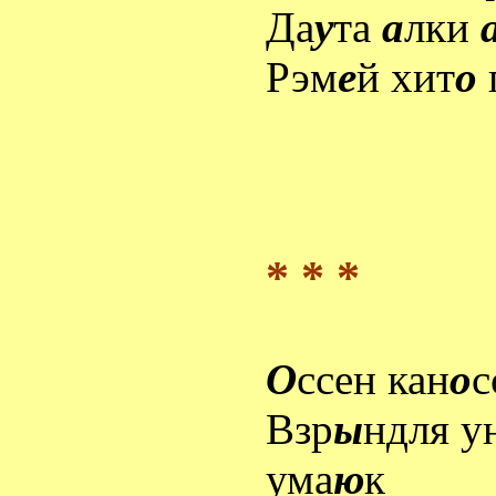
Да
у
та
а
лки
Рэм
е
й хит
о
* * *
О
ссен кан
о
с
Взр
ы
ндля у
ума
ю
к