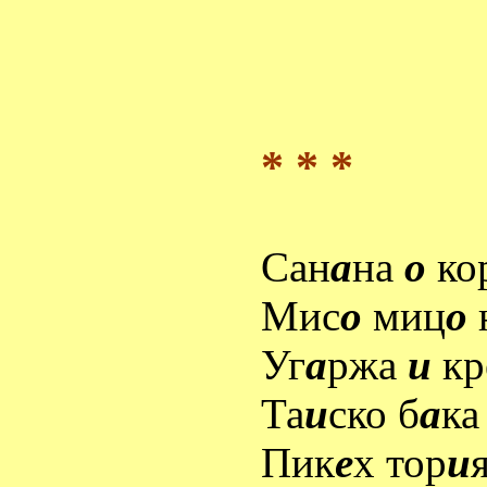
* * *
Сан
а
на
о
ко
Мис
о
миц
о
Уг
а
ржа
и
кр
Та
и
ско б
а
ка
Пик
е
х тор
и