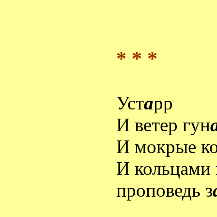
* * *
Уст
а
рр
И ветер гун
И мокрые к
И кольцами 
проповедь з