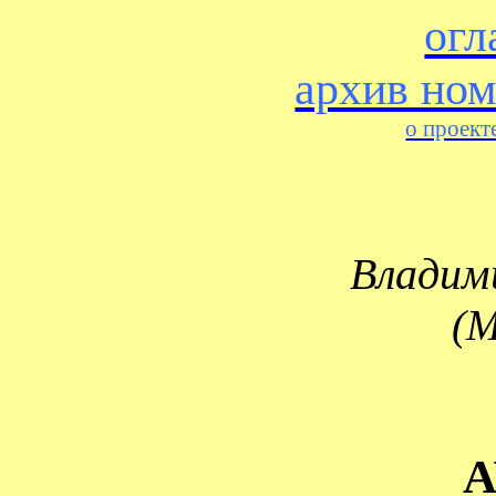
огл
архив но
о проект
Влади
(М