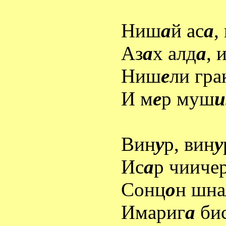
Ниш
а
й ас
а
,
Аз
а
х алд
а
, 
Ниш
е
ли гра
И м
е
р муш
и
Вин
у
р, вин
у
Ис
а
р чииче
Сонц
о
н шна
Имариг
а
би