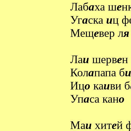
Лаб
а
ха ш
е
н
Уг
а
ска
и
ц ф
Мещ
е
вер л
я
Ла
и
шерв
е
н
Кол
а
папа б
Иц
о
ка
и
ви б
Уп
а
са кан
о
Ма
и
хит
е
й 