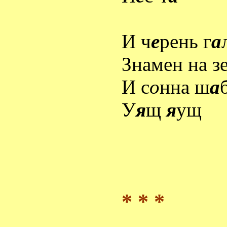
И ч
е
рень г
а
Знамен на з
И с
о
нна ш
а
У
я
щ
я
ущ
* * *