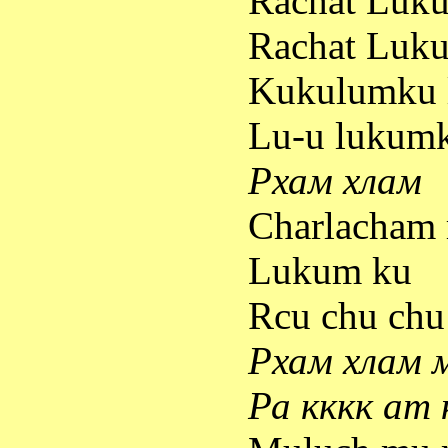
Rachat
Luk
Rachat
Luk
Kukulumku
Lu-u lukum
Рхам
хлам
Charlacham 
Lukum ku
Rcu chu ch
Рхам хлам 
Ра
кккк
ат