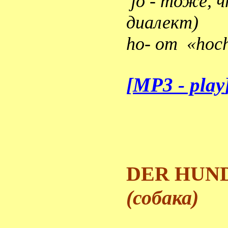
jo
- тоже, ч
диалект)
ho-
от
«hoc
[
MP3 - play
DER HUN
(
собака
)