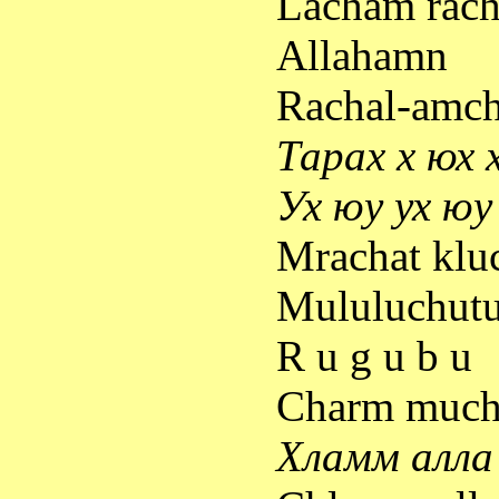
Lacham rac
Allahamn
Rachal-amc
Тарах
х
юх
Ух
юу
ух
юу
Mrachat klu
Mululuchut
R u g u b u
Charm much
Хламм
алла