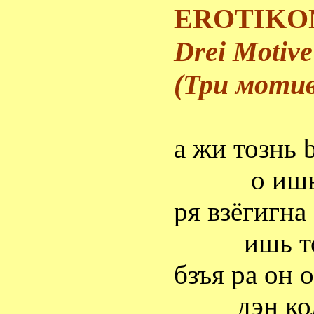
EROTIKO
Drei Motiv
(Три мотив
а
жи
тознь
о иш
ря
взёгигна
ишь
бзъя
ра
он о
дэн
ко