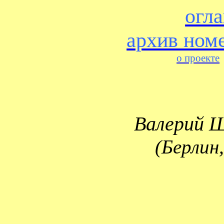
огл
архив ном
о проекте
Валерий
Ш
(
Берлин