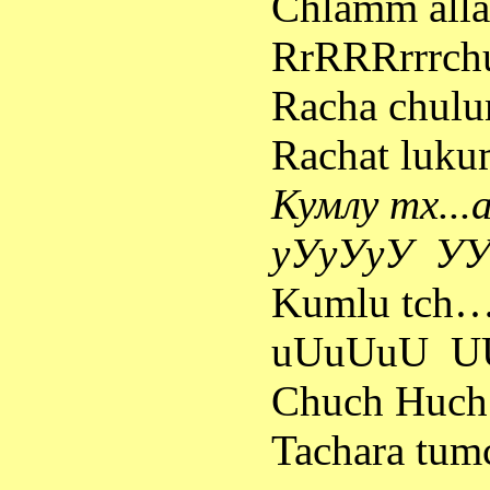
Chlamm alla 
RrRRRrrrc
Racha chul
Rachat luku
Кумлу
тх
...
уУуУуУ
УУ
Kumlu tch…
uUuUuU
U
Chuch Huch
Tachara tum