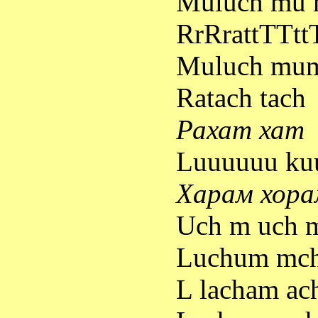
Muluch mu
RrRrattTTtt
Muluch mum
Ratach tach
Рахат
хат
Luuuuuu 
Харам
хора
Uch m uch 
Luchum mc
L lacham ac