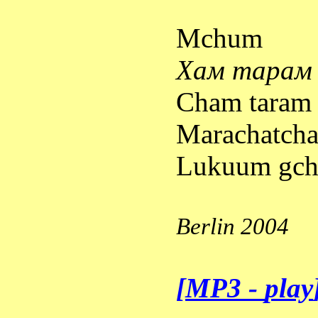
Mchum
Хам
тарам
Cham taram
Marachatcha
Lukuum gc
Berlin 2004
[
MP3 -
play