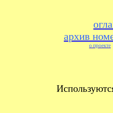
огл
архив ном
о проекте
Используютс