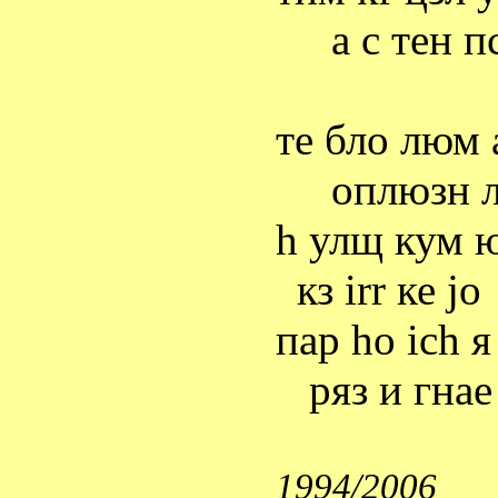
а с
тен
пс
те
бло
люм
оплюзн
h
улщ
кум
кз
irr
ке
jo
пар
ho
ich
я
ряз
и
гнае
1994/2006