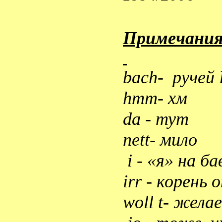
Примечани
bach
-
ручей
hmm-
хм
da -
тут
nett-
мило
i
- «я» на б
irr
- корень
woll t
- желае