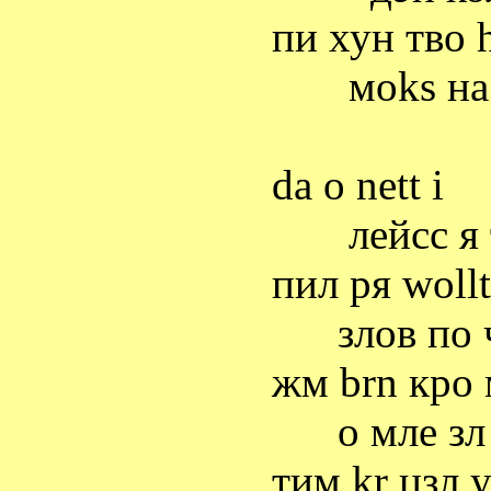
пи
хун
тво
м
oks
на
da o nett i
лейсс
я
пил
ря
wollt
злов
по
жм
brn
кро
о
мле
зл
тим
kr
цзл
у