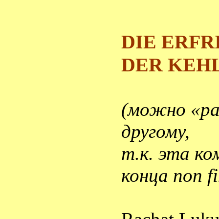
DIE ERF
DER KEH
(можно «ра
другому,
т.к. эта ко
конца
non
f