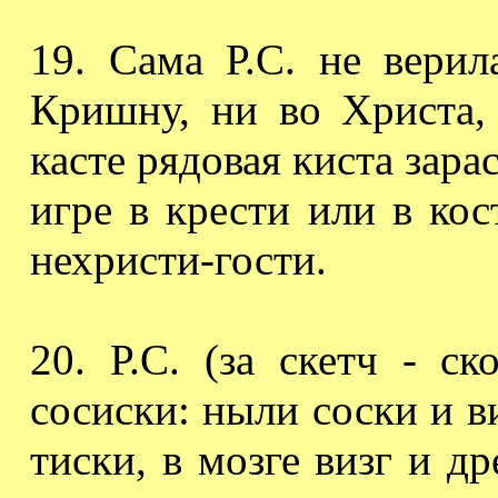
19. Сама Р.С. не вер
Кришну, ни во Христа,
касте рядовая киста зара
игре в крести или в кос
нехристи-гости.
20.
Р.С.
(за скетч - ск
сосиски: ныли
соски и
в
тиски
, в мозге визг и д