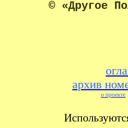
© «Другое По
огл
архив ном
о проекте
Используютс