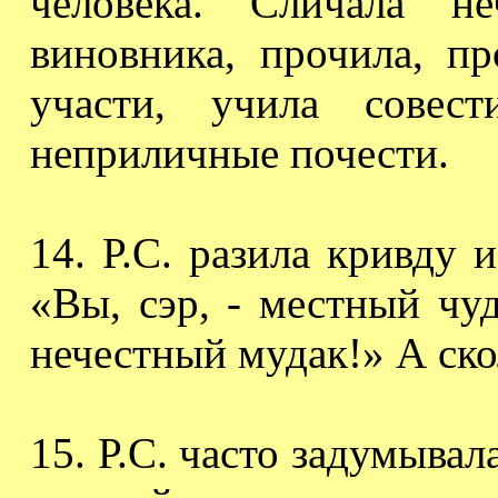
человека. Сличала не
виновника, прочила, п
участи, учила совес
неприличные
почести.
1
4
.
Р.С. разила кривду и
«Вы, сэр, - местный чуд
нечестный
мудак
!» А ск
15. Р.С. часто задумывал