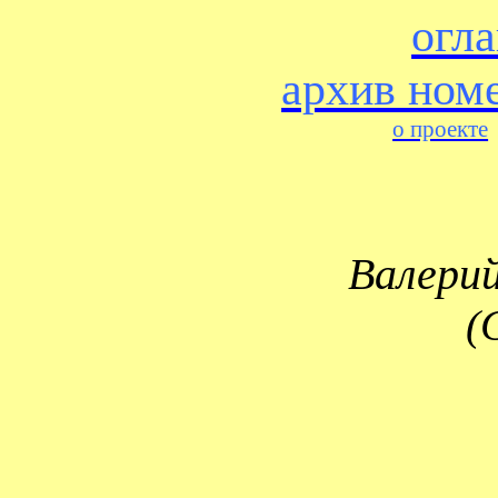
огл
архив ном
о проекте
Валери
(