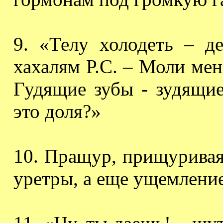
9. «Телу холодеть – д
хахалям
Р.С. – Моли мен
Гудящие зубы - зудящие
это доля?»
10.
Пращур, прищуривая
уретры, а еще ущемлени