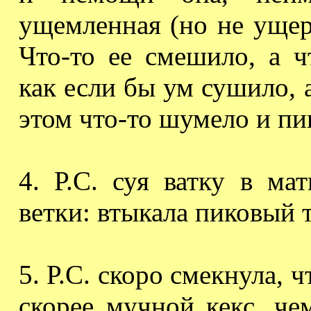
ущемленная (но не ущер
Что-то ее смешило, а ч
как если бы ум сушило,
этом что-то шумело и пи
4.
Р.С.
суя ватку в ма
ветки: втыкала пиковый т
5. Р.С. скоро смекнула, 
скорее мучной кекс, ч