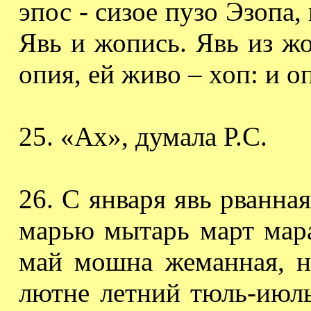
эпос - сизое пузо Эзопа, 
Явь и
жопись
. Явь из ж
опия, ей живо – хоп: и о
25. «Ах», думала Р.С.
26. С января явь рванная
марью мытарь март мара
май мошна жеманная, 
лютне летний тюль-июл