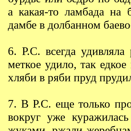
а какая-то
ламбада
на б
дамбе в долбанном
баево
6. Р.С. всегда удивлял
меткое удило, так едкое
хляби в ряби пруд пруди
7.
В Р.С. еще только пр
вокруг уже куражилас
жуками, ржали жеребца