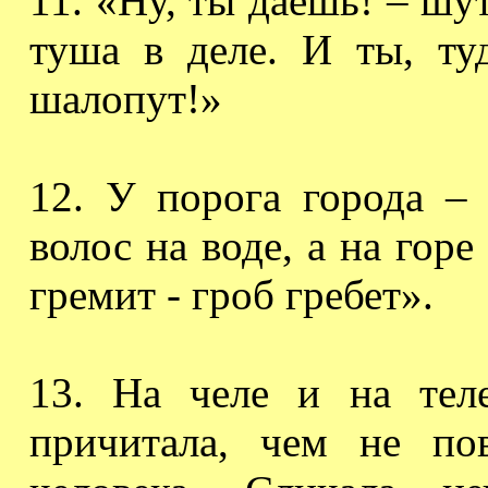
11. «Ну, ты даешь! – шут
туша в деле. И ты, т
шалопут!»
12. У порога города –
волос на воде, а на горе
гремит - гроб гребет».
13.
На челе и на теле
причитала, чем не по