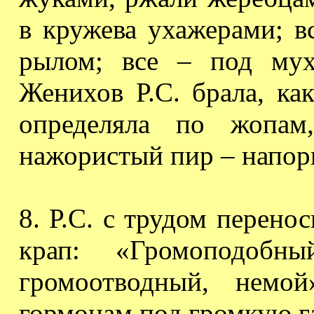
в кружева ухажерами; в
рылом; все – под мух
Женихов Р.С. брала, ка
определяла по жопам
нажористый
пир – напор
8. Р.С. с трудом перено
крап: «Громоподо
громоотводный, немо
гормонам под громкую г