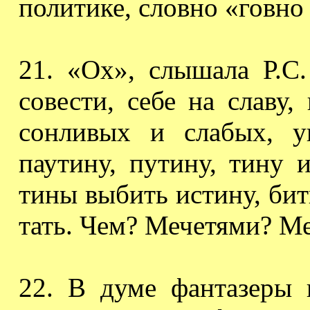
политике
, словно
«говно
2
1.
«Ох», слышала Р.С.
совести, себе на славу,
сонливых и слабых, у
паутину, путину, тину и
тины выбить истину, бит
тать. Чем? Мечетями? М
22.
В
думе
фантазеры 