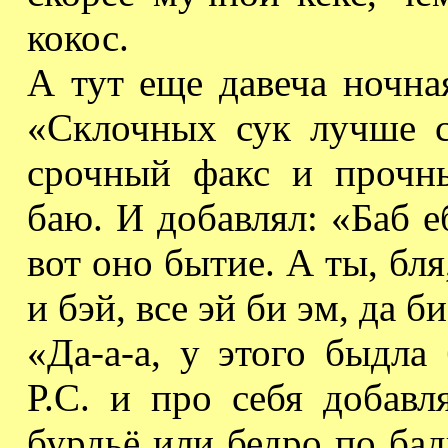
кокос.
А тут еще давеча ночн
«Склочных сук лучше с
срочный факс и прочны
баю. И добавлял: «Баб
е
вот оно бытие. А ты,
бля
и
бэй
, все эй
би
эм
, да
би
«
Да-а-а
, у этого быдла 
Р.С. и про себя добавл
бурдьё
или бедро по ба