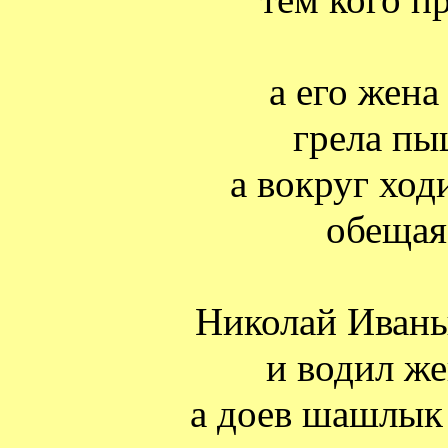
тем кого п
а его жена
грела пы
а вокруг ход
обещая
Николай Иван
и водил же
а доев шашлык