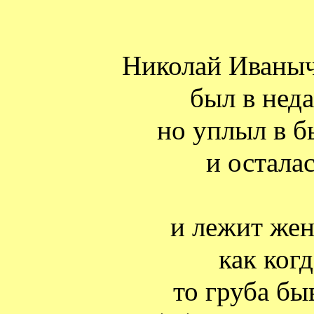
Николай Иваныч
был в нед
но уплыл в б
и остала
и лежит жен
как ког
то груба бы