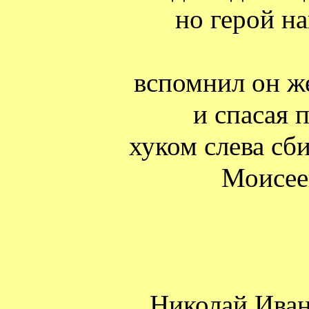
но герой н
вспомнил он ж
и спасая 
хуком слева сб
Моисее
Николай Иван