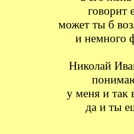
говорит 
может ты б во
и немного 
Николай Ива
понимаю
у меня и так 
да и ты е