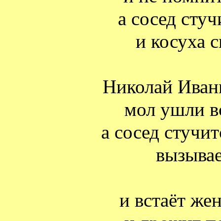
а сосед сту
и косуха с
Николай Иван
мол ушли в
а сосед стучи
вызывае
и встаёт же