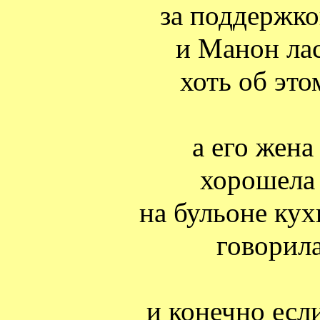
за поддержк
и Манон лас
хоть об это
а его жена
хорошела 
на бульоне кух
говорила
и конечно есл