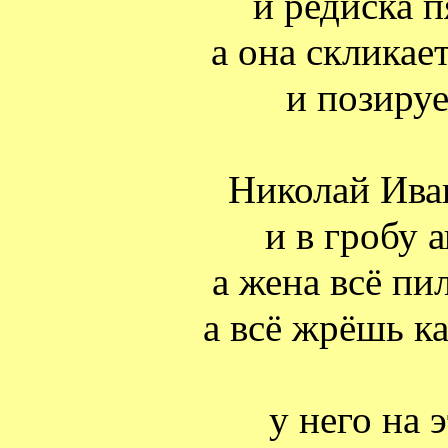
и редиска п
а она скликае
и позируе
Николай Ива
и в гробу 
а жена всё пи
а всё жрёшь к
у него на 