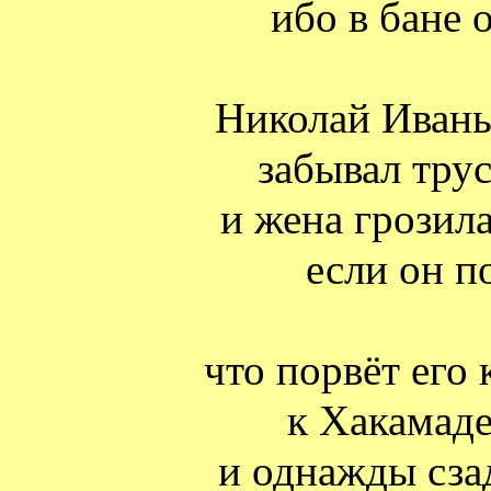
ибо в бане 
Николай Иваны
забывал трус
и жена грозил
если он п
что порвёт его 
к Хакамаде
и однажды сза