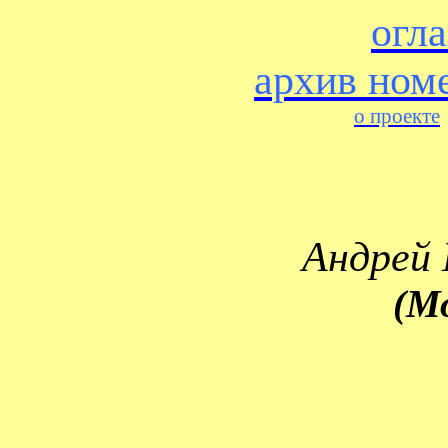
огл
архив ном
о проекте
Андрей
(М