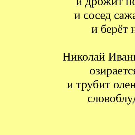
и дрожит п
и сосед саж
и берёт 
Николай Иваны
озираетс
и трубит оле
словоблу