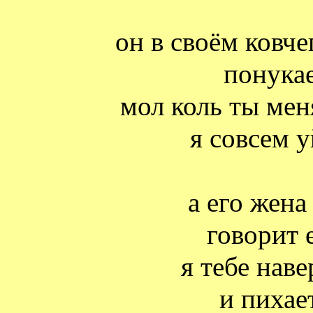
он в своём ковч
понука
мол коль ты мен
я совсем у
а его жена
говорит 
я тебе нав
и пихае