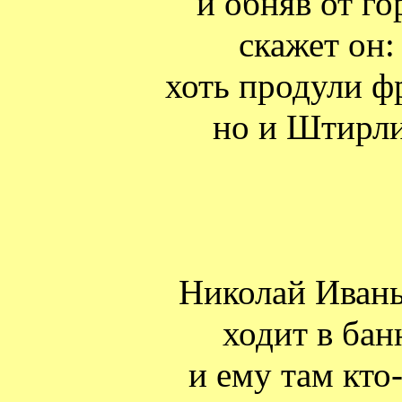
и обняв от г
скажет он:
хоть продули ф
но и Штирли
Николай Иван
ходит в бан
и ему там кто