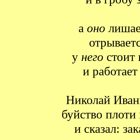
а
оно
лишает
отрывает
у
него
стоит 
и работает
Николай Иван
буйство плоти 
и сказал: за