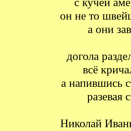
с кучей ам
он не то швейц
а они за
догола разде
всё крича
а напившись с
разевая 
Николай Иван