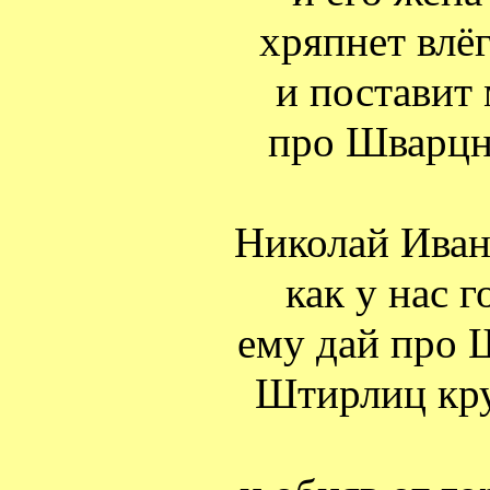
хряпнет влё
и поставит
про Шварцн
Николай Иван
как у нас г
ему дай про 
Штирлиц кр